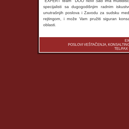
“EXPERT team” DOO Novi Sad ima multidiscipli
specijalisti sa dugogodišnjim radnim iskustv
unutrašnjih poslova i Zavodu za sudsku medi
rejtingom, i može Vam pružiti siguran konsal
oblasti.
E
POSLOVI VEŠTAČENJA, KONSALTING
TEL/FAX 